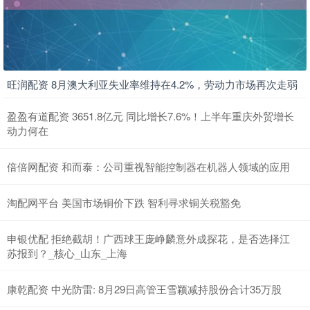
旺润配资 8月澳大利亚失业率维持在4.2%，劳动力市场再次走弱
盈盈有道配资 3651.8亿元 同比增长7.6%！上半年重庆外贸增长
动力何在
倍倍网配资 和而泰：公司重视智能控制器在机器人领域的应用
淘配网平台 美国市场铜价下跌 智利寻求铜关税豁免
申银优配 拒绝截胡！广西球王庞峥麟意外成探花，是否选择江
苏报到？_核心_山东_上海
康乾配资 中光防雷: 8月29日高管王雪颖减持股份合计35万股