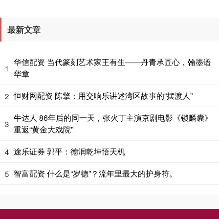
最新文章
华信配资 当代篆刻艺术家王有生——丹青承匠心，翰墨谱
1
华章
恒财网配资 陈擎：用交响乐讲述湾区故事的“摆渡人”
2
牛达人 86年后的同一天，张火丁主演京剧电影《锁麟囊》
3
重返“黄金大戏院”
途乐证券 郭平：德润乾坤悟天机
4
智富配资 什么是“岁德”？流年里最大的护身符。
5