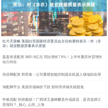
红片天策略 美国白宫国家经济委员会主任哈塞特表示：对（非
农）就业数据质量表示质疑
盈盈有道配资 3651.8亿元 同比增长7.6%！上半年重庆外贸增长
动力何在
倍倍网配资 和而泰：公司重视智能控制器在机器人领域的应用
淘配网平台 美国市场铜价下跌 智利寻求铜关税豁免
申银优配 拒绝截胡！广西球王庞峥麟意外成探花，是否选择江
苏报到？_核心_山东_上海