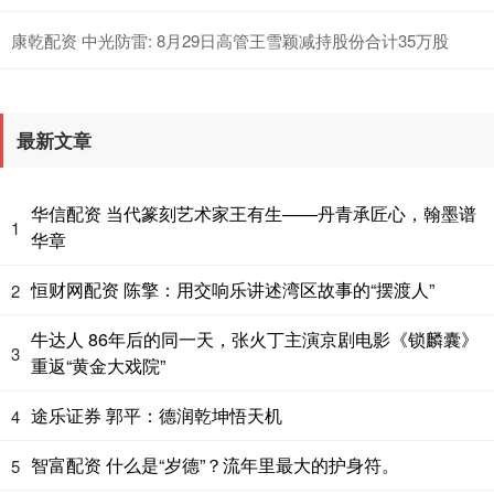
康乾配资 中光防雷: 8月29日高管王雪颖减持股份合计35万股
最新文章
华信配资 当代篆刻艺术家王有生——丹青承匠心，翰墨谱
1
华章
恒财网配资 陈擎：用交响乐讲述湾区故事的“摆渡人”
2
牛达人 86年后的同一天，张火丁主演京剧电影《锁麟囊》
3
重返“黄金大戏院”
途乐证券 郭平：德润乾坤悟天机
4
智富配资 什么是“岁德”？流年里最大的护身符。
5