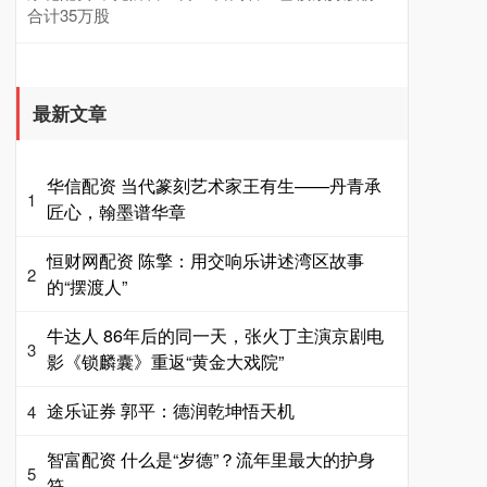
合计35万股
最新文章
华信配资 当代篆刻艺术家王有生——丹青承
1
匠心，翰墨谱华章
恒财网配资 陈擎：用交响乐讲述湾区故事
2
的“摆渡人”
牛达人 86年后的同一天，张火丁主演京剧电
3
影《锁麟囊》重返“黄金大戏院”
途乐证券 郭平：德润乾坤悟天机
4
智富配资 什么是“岁德”？流年里最大的护身
5
符。