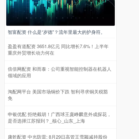
智富配资 什么是“岁德”？流年里最大的护身符。
盈盈有道配资 3651.8亿元 同比增长7.6%！上半年
重庆外贸增长动力何在
倍倍网配资 和而泰：公司重视智能控制器在机器人
领域的应用
淘配网平台 美国市场铜价下跌 智利寻求铜关税豁
免
申银优配 拒绝截胡！广西球王庞峥麟意外成探花，
是否选择江苏报到？_核心_山东_上海
康乾配资 中光防雷: 8月29日高管王雪颖减持股份