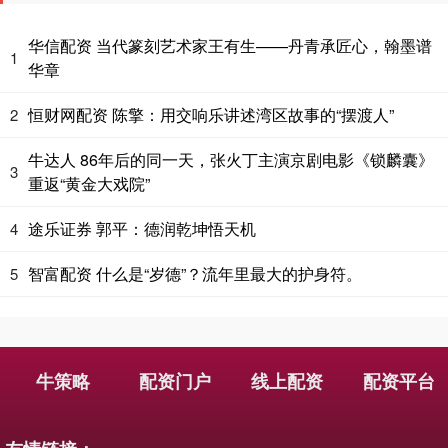
华信配资 当代篆刻艺术家王有生——丹青承匠心，翰墨谱
1
华章
恒财网配资 陈擎：用交响乐讲述湾区故事的“摆渡人”
2
牛达人 86年后的同一天，张火丁主演京剧电影《锁麟囊》
3
重返“黄金大戏院”
途乐证券 郭平：德润乾坤悟天机
4
智富配资 什么是“岁德”？流年里最大的护身符。
5
牛策略
配资门户
线上配资
配资平台