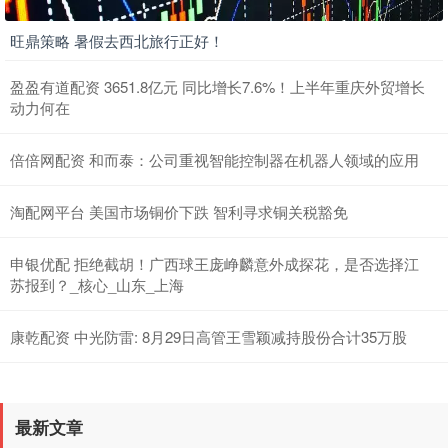
旺鼎策略 暑假去西北旅行正好！
盈盈有道配资 3651.8亿元 同比增长7.6%！上半年重庆外贸增长
动力何在
倍倍网配资 和而泰：公司重视智能控制器在机器人领域的应用
淘配网平台 美国市场铜价下跌 智利寻求铜关税豁免
申银优配 拒绝截胡！广西球王庞峥麟意外成探花，是否选择江
苏报到？_核心_山东_上海
康乾配资 中光防雷: 8月29日高管王雪颖减持股份合计35万股
最新文章