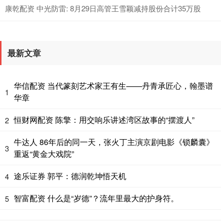
康乾配资 中光防雷: 8月29日高管王雪颖减持股份合计35万股
最新文章
华信配资 当代篆刻艺术家王有生——丹青承匠心，翰墨谱
1
华章
恒财网配资 陈擎：用交响乐讲述湾区故事的“摆渡人”
2
牛达人 86年后的同一天，张火丁主演京剧电影《锁麟囊》
3
重返“黄金大戏院”
途乐证券 郭平：德润乾坤悟天机
4
智富配资 什么是“岁德”？流年里最大的护身符。
5