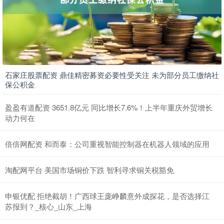
石家庄股票配资 鼎佳精密募资必要性受关注 未为部分员工缴纳社
保公积金
盈盈有道配资 3651.8亿元 同比增长7.6%！上半年重庆外贸增长
动力何在
倍倍网配资 和而泰：公司重视智能控制器在机器人领域的应用
淘配网平台 美国市场铜价下跌 智利寻求铜关税豁免
申银优配 拒绝截胡！广西球王庞峥麟意外成探花，是否选择江
苏报到？_核心_山东_上海