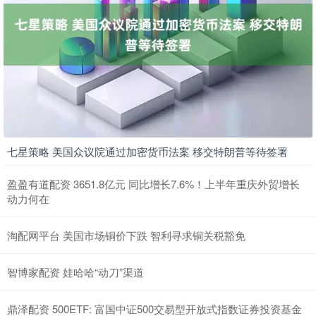
七星策略 美国众议院通过加密货币法案 移交特朗普等待签署
盈盈有道配资 3651.8亿元 同比增长7.6%！上半年重庆外贸增长
动力何在
淘配网平台 美国市场铜价下跌 智利寻求铜关税豁免
智博家配资 娃哈哈“动刀”渠道
鼎泽配资 500ETF: 富国中证500交易型开放式指数证券投资基金