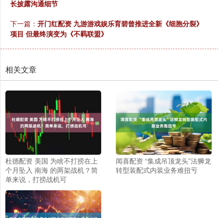
长披露沟通细节
下一篇：
开门红配资 九游游戏娱乐育碧曾推进全新《细胞分裂》
项目 但最终演变为《不羁联盟》
相关文章
杜德配资 美国 为啥不打捞在上
闻喜配资 “集成吊顶龙头”法狮龙
个月坠入 南海 的两架战机？简
转型装配式内装业务难扭亏
单来说，打捞战机可