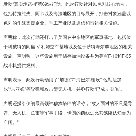
发动“真实承诺-4”第69波行动。此次行动针对以色列核心地带，
包括特拉维夫、阿卡以及海法地区的目标展开，打击对象涵盖以
色列的作战支援企业、军工产业以及通信和雷达相关设施。
声明称，此次行动还打击了美国在中东地区的军事基地，包括位
于科威特的阿里·萨利姆空军基地以及位于沙特海尔季地区的相关
设施。声明称，这些设施用于储存加油设备并为美军F-16和F-35
战斗机提供燃料。
声明表示，此次行动动用了“加德尔”“海巴尔·谢坎”“佐勒法加
尔”“吉亚姆”等导弹和攻击型无人机，并称行动“已成功实施”。
声明还援引伊朗最高领袖穆杰塔巴的话称，“敌人面对的不只是导
弹、无人机、鱼雷等军事手段，伊朗的前线远比其狭隘认知更为
广阔。”