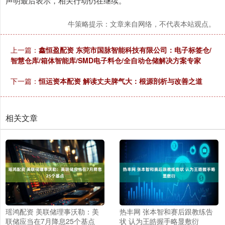
声明最后表示，相关行动仍在继续。
牛策略提示：文章来自网络，不代表本站观点。
上一篇：
鑫恒盈配资 东莞市国脉智能科技有限公司：电子标签仓/
智慧仓库/箱体智能库/SMD电子料仓/全自动仓储解决方案专家
下一篇：
恒运资本配资 解读丈夫脾气大：根源剖析与改善之道
相关文章
瑶鸿配资 美联储理事沃勒：美
热丰网 张本智和赛后跟教练告
联储应当在7月降息25个基点
状 认为王皓握手略显敷衍