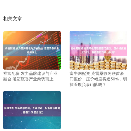
相关文章
祥富配资 发力品牌建设与产业
富牛网配资 克雷桑收阿联酋豪
融合 澄迈沉香产业乘势而上
门报价，压价幅度将近50%，明
摆着欺负泰山队吗？