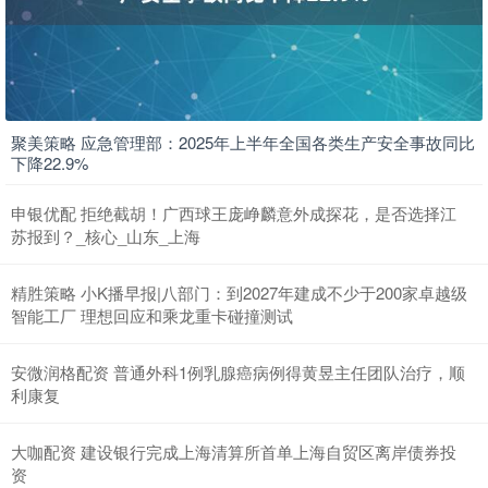
聚美策略 应急管理部：2025年上半年全国各类生产安全事故同比
下降22.9%
申银优配 拒绝截胡！广西球王庞峥麟意外成探花，是否选择江
苏报到？_核心_山东_上海
精胜策略 小K播早报|八部门：到2027年建成不少于200家卓越级
智能工厂 理想回应和乘龙重卡碰撞测试
安微润格配资 普通外科1例乳腺癌病例得黄昱主任团队治疗，顺
利康复
大咖配资 建设银行完成上海清算所首单上海自贸区离岸债券投
资