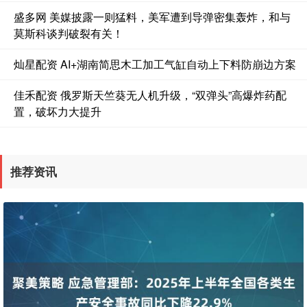
盛多网 美媒披露一则猛料，美军遭到导弹密集轰炸，和与
莫斯科谈判破裂有关！
灿星配资 AI+湖南简思木工加工气缸自动上下料防崩边方案
佳禾配资 俄罗斯天竺葵无人机升级，“双弹头”高爆炸药配
置，破坏力大提升
推荐资讯