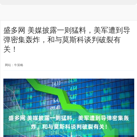
盛多网 美媒披露一则猛料，美军遭到导
弹密集轰炸，和与莫斯科谈判破裂有
关！
网站：牛策略