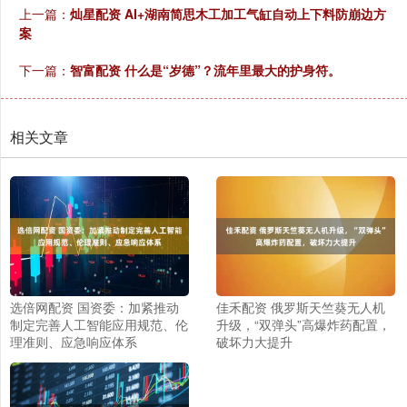
上一篇：
灿星配资 AI+湖南简思木工加工气缸自动上下料防崩边方
案
下一篇：
智富配资 什么是“岁德”？流年里最大的护身符。
相关文章
选倍网配资 国资委：加紧推动
佳禾配资 俄罗斯天竺葵无人机
制定完善人工智能应用规范、伦
升级，“双弹头”高爆炸药配置，
理准则、应急响应体系
破坏力大提升