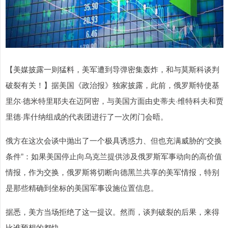
【美媒披露一则猛料，美军遭到导弹密集轰炸，和与莫斯科谈判
破裂有关！】据美国《政治报》独家披露，此前，俄罗斯特使基
里尔·德米特里耶夫在迈阿密，与美国方面由史蒂夫·维特科夫和贾
里德·库什纳组成的代表团进行了一次闭门会晤。
俄方在这次会谈中抛出了一个极具诱惑力、但也充满威胁的“交换
条件”：如果美国停止向乌克兰提供涉及俄罗斯军事动向的高价值
情报，作为交换，俄罗斯将切断向德黑兰共享的美军情报，特别
是那些精确到坐标的美国军事设施位置信息。
据悉，美方当场拒绝了这一提议。然而，谈判破裂的后果，来得
比谁预想的都快。