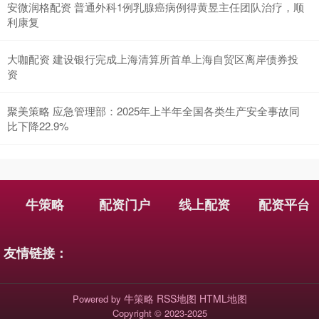
安微润格配资 普通外科1例乳腺癌病例得黄昱主任团队治疗，顺
利康复
大咖配资 建设银行完成上海清算所首单上海自贸区离岸债券投
资
聚美策略 应急管理部：2025年上半年全国各类生产安全事故同
比下降22.9%
牛策略
配资门户
线上配资
配资平台
友情链接：
牛策略
RSS地图
HTML地图
Powered by
Copyright
© 2023-2025