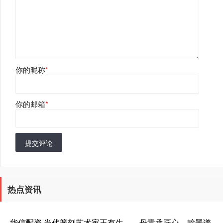
你的昵称
*
你的邮箱
*
提交评论
热点资讯
华信配资 当代篆刻艺术家王有生——丹青承匠心，翰墨谱