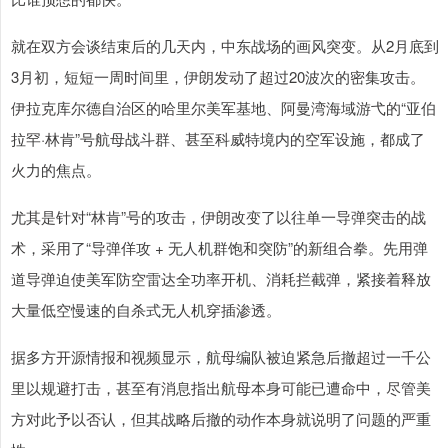
就在双方会谈结束后的几天内，中东战场的画风突变。从2月底到
3月初，短短一周时间里，伊朗发动了超过20波次的密集攻击。
伊拉克库尔德自治区的哈里尔美军基地、阿曼湾海域游弋的“亚伯
拉罕·林肯”号航母战斗群、甚至科威特境内的空军设施，都成了
火力的焦点。
尤其是针对“林肯”号的攻击，伊朗改变了以往单一导弹突击的战
术，采用了“导弹佯攻 + 无人机群饱和突防”的新组合拳。先用弹
道导弹迫使美军防空雷达全功率开机、消耗拦截弹，紧接着释放
大量低空慢速的自杀式无人机穿插渗透。
据多方开源情报和视频显示，航母编队被迫紧急后撤超过一千公
里以规避打击，甚至有消息指出航母本身可能已遭命中，尽管美
方对此予以否认，但其战略后撤的动作本身就说明了问题的严重